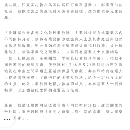
族共融。江夏圍村旨在為區內居民打造富凝聚力、鄰里互助的
社區，並以改善居民生活質素為首要目標，致力提供多元化服
務。
「香港聖公會多元文化外展服務隊」主要以外展方式聯繫區內
不同的持分者，接觸有需要的少數族裔人士及其家庭並向他們
提供適切服務。聖公會強調為少數族裔提供福利服務、提升解
難能力、增強家庭間之凝聚力、加強對有需要人士支援網絡
（如：社區組織、宗教團體、學校及社會服務單位），推動不
同族裔間的樂融共處。服務隊於1月18日及22日到村內設立街
站及在車廂空間舉辦主題活動供居民參觀，亦有即時向在場人
士提供諮詢服務，了解他們的困難及想法，給予一定程度上的
的支援。此外，服務隊包括少數族裔成員，為有需要人士提供
翻譯，以加強彼此之間的溝通及信任感。
最後，博愛江夏圍村望透過舉辦不同類型的活動，建立關愛共
融社區，重拾居民與社會間之連繫，對生活的追求，讓大家樂
於「回家」。