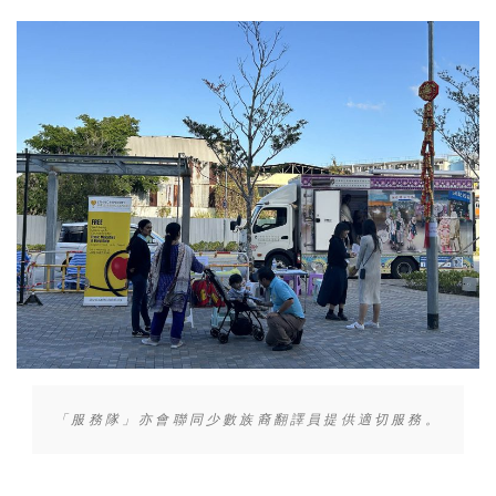
「服務隊」亦會聯同少數族裔翻譯員提供適切服務。