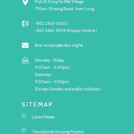
Pok Oi Kong Ha Wai Village
71 Kam Sheung Road, Yuen Long
+852 2302-0553 /
+852 2482-3909 (Enquiry Hotline）
khw-enquiry@pokoi.org.hk
Monday - Friday
9:00am - 5:00pm;
Saturday:
9:00am – 1:00pm;
(Except Sunday and public holidays)
SITEMAP
Latest News
Transitional Housing Project