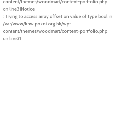
content/themes/woodmart/content-portfolio.php
on line
31
Notice
: Trying to access array offset on value of type bool in
/var/www/khw.pokoi.org.hk/wp-
content/themes/woodmart/content-portfolio.php
on line
31