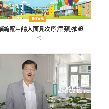
最新資訊
腦編配申請人面見次序(甲類)抽籤