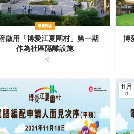
最新資訊
府徵用「博愛江夏圍村」第一期
博
作為社區隔離設施
11 月
17