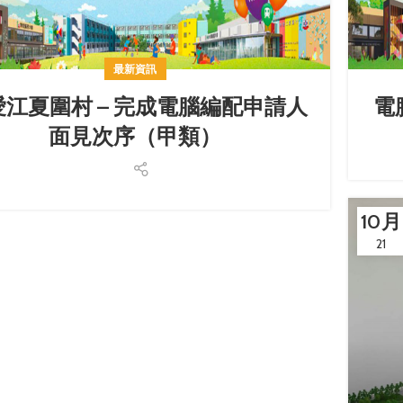
最新資訊
愛江夏圍村 – 完成電腦編配申請人
電
面見次序（甲類）
10 月
21