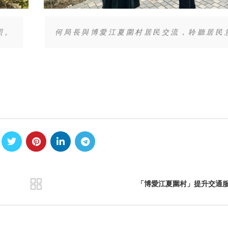
何局長與博愛江夏圍村居民交流，聆聽居民
照。
「博愛江夏圍村」提升交通