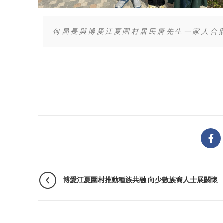
何局長與博愛江夏圍村居民唐先生一家人合
博愛江夏圍村推動種族共融 向少數族裔人士展關懷