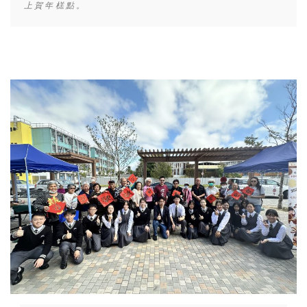
上賀年榚點。