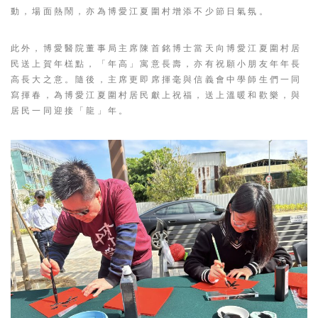
動，場面熱鬧，亦為博愛江夏圍村增添不少節日氣氛。
此外，博愛醫院董事局主席陳首銘博士當天向博愛江夏圍村居
民送上賀年榚點，「年高」寓意長壽，亦有祝願小朋友年年長
高長大之意。隨後，主席更即席揮毫與信義會中學師生們一同
寫揮春，為博愛江夏圍村居民獻上祝福，送上溫暖和歡樂，與
居民一同迎接「龍」年。